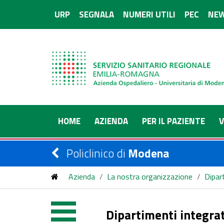
URP
SEGNALA
NUMERI UTILI
PEC
NEW
HOME
AZIENDA
PER IL PAZIENTE
V
Policlinico di
Modena
Azienda
/
La nostra organizzazione
/
Dipar
Dipartimenti integrat