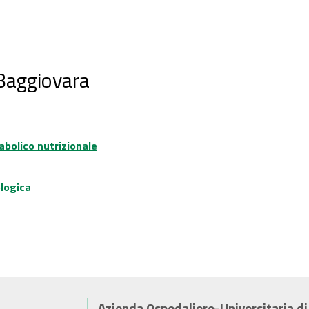
 Baggiovara
abolico nutrizionale
logica
Azienda Ospedaliero-Universitaria d