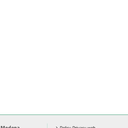
i Modena
Policy Privacy web