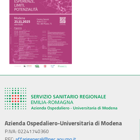
Azienda Ospedaliero-Universitaria di Modena
P.IVA: 02241740360
PEC:
affarigenerali@pec.aou.mo.it