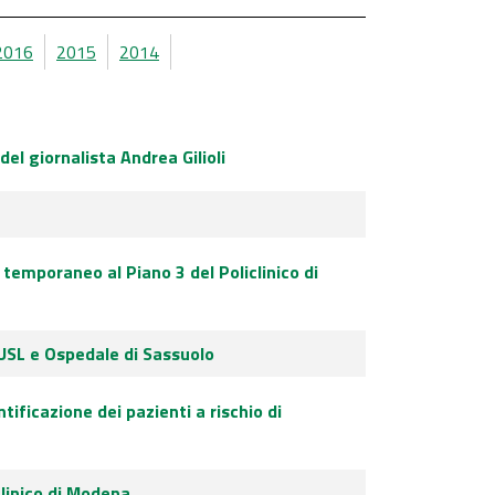
2016
2015
2014
el giornalista Andrea Gilioli
temporaneo al Piano 3 del Policlinico di
USL e Ospedale di Sassuolo
tificazione dei pazienti a rischio di
linico di Modena