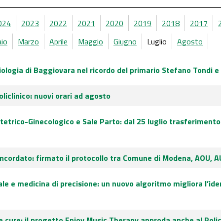
024
2023
2022
2021
2020
2019
2018
2017
aio
Marzo
Aprile
Maggio
Giugno
Luglio
Agosto
ologia di Baggiovara nel ricordo del primario Stefano Tondi e d
oliclinico: nuovi orari ad agosto
etrico-Ginecologico e Sale Parto: dal 25 luglio trasferimento 
ncordato: firmato il protocollo tra Comune di Modena, AOU, A
iale e medicina di precisione: un nuovo algoritmo migliora l’iden
 cure: il progetto Enjoy Music Therapy approda anche al Polic