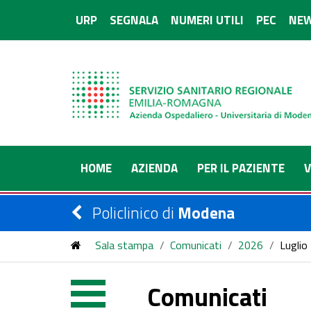
URP
SEGNALA
NUMERI UTILI
PEC
NEW
HOME
AZIENDA
PER IL PAZIENTE
V
Policlinico di
Modena
Sala stampa
/
Comunicati
/
2026
/
Luglio
Comunicati