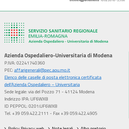
Ultimo Aggiornamento
: 18.02.2018 - 23:06
Azienda Ospedaliero-Universitaria di Modena
P.IVA: 02241740360
PEC:
affarigenerali@pec.aou.mo.it
Elenco delle caselle di posta elettronica certificata
dell’Azienda Ospedaliero – Universitaria
Sede legale: via del Pozzo 71 - 41124 Modena
Indirizzo IPA: UF6WX8
ID PEPPOL: 0201:UF6WX8
Tel. +39 059.422.2111 - Fax +39 059.422.4905
Policy Privacy web
Note legali
Albo pretorio