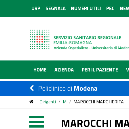
URP
SEGNALA
NUMERI UTILI
PEC
NEW
HOME
AZIENDA
PER IL PAZIENTE
V
Policlinico di
Modena
Dirigenti
/
M
/
MAROCCHI MARGHERITA
MAROCCHI MA