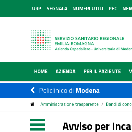
URP
SEGNALA
NUMERI UTILI
PEC
NEW
HOME
AZIENDA
PER IL PAZIENTE
V
Policlinico di
Modena
Amministrazione trasparente
/
Bandi di con
incarico libero professionale STRUTTURA SEM
Avviso per Inca