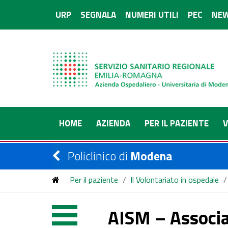
URP
SEGNALA
NUMERI UTILI
PEC
NEW
HOME
AZIENDA
PER IL PAZIENTE
V
Policlinico di
Modena
Per il paziente
/
Il Volontariato in ospedale
/
AISM – Associaz