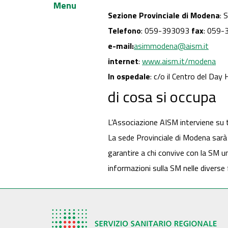
Menu
Sezione Provinciale di Modena
: 
Telefono
: 059-393093
fax
: 059-
e-mail:
asimmodena@aism.it
internet
:
www.aism.it/modena
In ospedale
: c/o il Centro del Day
di cosa si occupa
L’Associazione AISM interviene su tut
La sede Provinciale di Modena sarà p
garantire a chi convive con la SM un
informazioni sulla SM nelle diverse