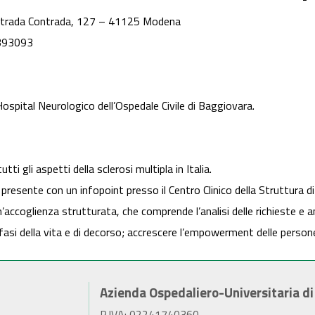
Strada Contrada, 127 – 41125 Modena
393093
 Hospital Neurologico dell’Ospedale Civile di Baggiovara.
ti gli aspetti della sclerosi multipla in Italia.
resente con un infopoint presso il Centro Clinico della Struttura di 
’accoglienza strutturata, che comprende l’analisi delle richieste e a
 fasi della vita e di decorso; accrescere l’empowerment delle person
Azienda Ospedaliero-Universitaria d
P.IVA: 02241740360