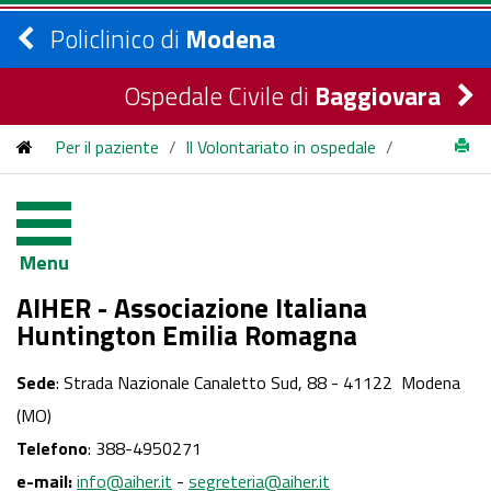
Policlinico di
Modena
Ospedale Civile di
Baggiovara
Per il paziente
/
Il Volontariato in ospedale
/
AIHER - Associazione Italiana Huntington Emilia Romagna
Menu
AIHER - Associazione Italiana
Huntington Emilia Romagna
Sede
: Strada Nazionale Canaletto Sud, 88 - 41122 Modena
(MO)
Telefono
: 388-4950271
e-mail:
info@aiher.it
-
segreteria@aiher.it