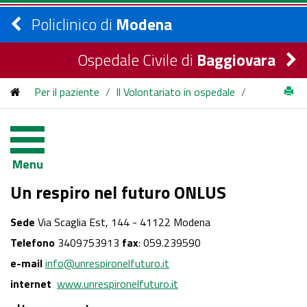
Policlinico di
Modena
Ospedale Civile di
Baggiovara
Per il paziente
/
Il Volontariato in ospedale
/
Un respiro nel futuro ONLUS
Menu
Un respiro nel futuro ONLUS
Sede
Via Scaglia Est, 144 - 41122 Modena
Telefono
3409753913
fax
: 059.239590
e-mail
info@unrespironelfuturo.it
internet
www.unrespironelfuturo.it