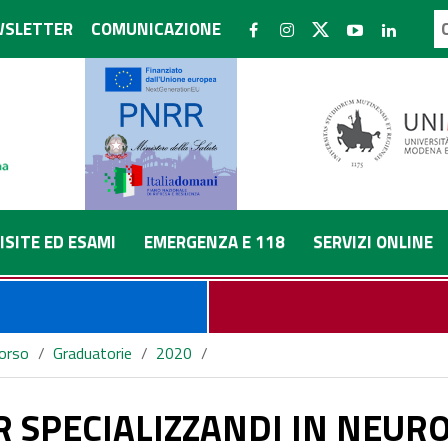
SLETTER
COMUNICAZIONE
ISITE ED ESAMI
EMERGENZA E 118
SERVIZI ONLINE
corso
/
Graduatorie
/
2020
/
RGIA IN APPLICAZIONE ART. 29 D.L. 104/20 PER LE ESIGENZE
R SPECIALIZZANDI IN NEUR