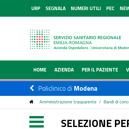
URP
SEGNALA
NUMERI UTILI
PEC
NEW
HOME
AZIENDA
PER IL PAZIENTE
V
Policlinico di
Modena
Amministrazione trasparente
/
Bandi di con
SELEZIONE PER SPECIALIZZANDI IN NEUROCHIRU
SELEZIONE PE
GRADUATORIA FINALE