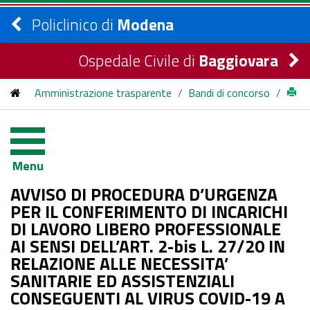
Policlinico di
Modena
Ospedale Civile di
Baggiovara
Amministrazione trasparente
/
Bandi di concorso
/
bandi di concorso
/
2020
/
AVVISO DI PROCEDURA D’URGENZA PER IL
Menu
CONFERIMENTO DI INCARICHI DI LAVORO LIBERO
AVVISO DI PROCEDURA D’URGENZA
PROFESSIONALE AI SENSI DELL’ART. 2-bis L. 27/20 IN
PER IL CONFERIMENTO DI INCARICHI
DI LAVORO LIBERO PROFESSIONALE
RELAZIONE ALLE NECESSITA’ SANITARIE ED ASSISTENZIALI
AI SENSI DELL’ART. 2-bis L. 27/20 IN
CONSEGUENTI AL VIRUS COVID-19 A MEDICI SPECIALISTI
RELAZIONE ALLE NECESSITA’
SANITARIE ED ASSISTENZIALI
CONSEGUENTI AL VIRUS COVID-19 A