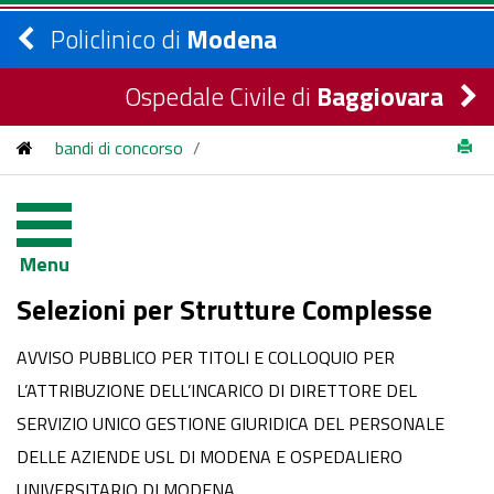
Policlinico di
Modena
Ospedale Civile di
Baggiovara
bandi di concorso
/
Selezioni conferimento strutture complesse
/
2021
/
AVVISO PUBBLICO PER TITOLI E COLLOQUIO PER
Menu
L’ATTRIBUZIONE DELL’INCARICO DI DIRETTORE DEL
Selezioni per Strutture Complesse
SERVIZIO UNICO GESTIONE GIURIDICA DEL PERSONALE
AVVISO PUBBLICO PER TITOLI E COLLOQUIO PER
DELLE AZIENDE USL DI MODENA E OSPEDALIERO
L’ATTRIBUZIONE DELL’INCARICO DI DIRETTORE DEL
UNIVERSITARIO DI MODENA
SERVIZIO UNICO GESTIONE GIURIDICA DEL PERSONALE
DELLE AZIENDE USL DI MODENA E OSPEDALIERO
UNIVERSITARIO DI MODENA