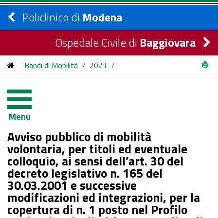
Policlinico di
Modena
Ospedale Civile di
Baggiovara
Bandi di Mobilità
/
2021
/
Avviso pubblico di mobilità volontaria, per titoli ed eventuale
colloquio, ai sensi dell’art. 30 del decreto legislativo n. 165 del
Menu
30.03.2001 e successive modificazioni ed integrazioni, per la
Avviso pubblico di mobilità
copertura di n. 1 posto nel Profilo Professionale di Dirigente
volontaria, per titoli ed eventuale
colloquio, ai sensi dell’art. 30 del
Medico di Oftalmologia presso l’Azienda Ospedaliero-
decreto legislativo n. 165 del
Universitaria di Modena.
30.03.2001 e successive
modificazioni ed integrazioni, per la
copertura di n. 1 posto nel Profilo