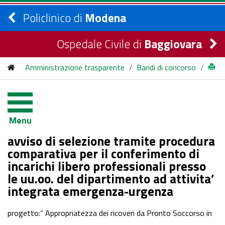
Policlinico di
Modena
Ospedale Civile di
Baggiovara
Amministrazione trasparente
/
Bandi di concorso
/
bandi di concorso
/
2022
/
avviso di selezione tramite procedura comparativa per il
Menu
conferimento di incarichi libero professionali presso le uu.oo.
avviso di selezione tramite procedura
del dipartimento ad attivita’ integrata emergenza-urgenza
comparativa per il conferimento di
incarichi libero professionali presso
le uu.oo. del dipartimento ad attivita’
integrata emergenza-urgenza
progetto:“ Appropriatezza dei ricoveri da Pronto Soccorso in