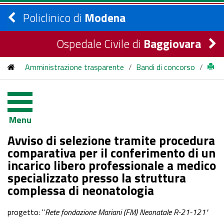
Policlinico di
Modena
Ospedale Civile di
Baggiovara
Amministrazione trasparente
/
Bandi di concorso
/
bandi di concorso
/
2022
/
Avviso di selezione tramite procedura comparativa per il
Menu
conferimento di un incarico libero professionale a medico
Avviso di selezione tramite procedura
specializzato presso la struttura complessa di neonatologia
comparativa per il conferimento di un
incarico libero professionale a medico
specializzato presso la struttura
complessa di neonatologia
progetto: "
Rete fondazione Mariani (FM) Neonatale R-21-121"