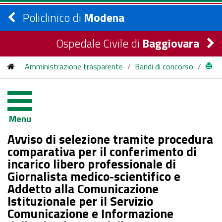
Policlinico di
Modena
Ospedale Civile di
Baggiovara
Amministrazione trasparente
/
Bandi di concorso
/
bandi di concorso
/
2022
/
Avviso di selezione tramite procedura comparativa per il
Menu
conferimento di incarico libero professionale di Giornalista
Avviso di selezione tramite procedura
medico-scientifico e Addetto alla Comunicazione Istituzionale
comparativa per il conferimento di
incarico libero professionale di
per il Servizio Comunicazione e Informazione dell’Azienda
Giornalista medico-scientifico e
Ospedaliero–Universitaria di Modena
Addetto alla Comunicazione
Istituzionale per il Servizio
Comunicazione e Informazione