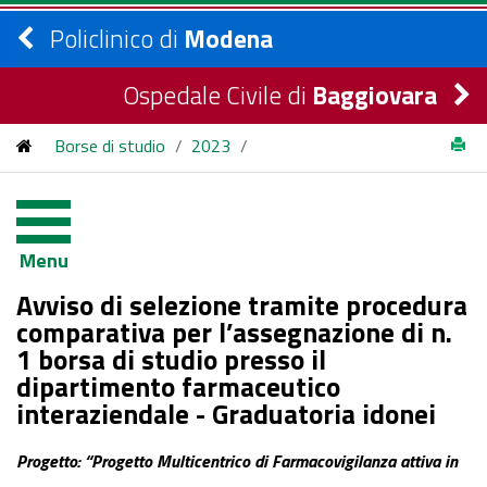
Policlinico di
Modena
Ospedale Civile di
Baggiovara
Borse di studio
/
2023
/
Avviso di selezione tramite procedura comparativa per
l’assegnazione di n. 1 borsa di studio presso il dipartimento
Menu
farmaceutico interaziendale
Avviso di selezione tramite procedura
comparativa per l’assegnazione di n.
1 borsa di studio presso il
dipartimento farmaceutico
interaziendale - Graduatoria idonei
Progetto:
“
Progetto Multicentrico di Farmacovigilanza attiva in