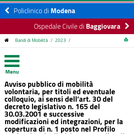
Policlinico di
Modena
Ospedale Civile di
Baggiovara
Bandi di Mobilità
/
2023
/
Avviso pubblico di mobilità volontaria, per titoli ed eventuale
colloquio, ai sensi dell’art. 30 del decreto legislativo n. 165 del
Menu
30.03.2001 e successive modificazioni ed integrazioni, per la
Avviso pubblico di mobilità
copertura di n. 1 posto nel Profilo Professionale di Dirigente
volontaria, per titoli ed eventuale
colloquio, ai sensi dell’art. 30 del
Medico di Anatomia Patologica per le esigenze dell’Azienda
decreto legislativo n. 165 del
Ospedaliero-Universitaria di Modena.
30.03.2001 e successive
modificazioni ed integrazioni, per la
copertura di n. 1 posto nel Profilo