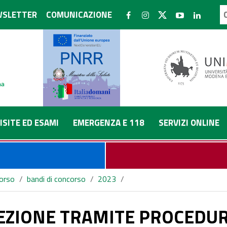
SLETTER
COMUNICAZIONE
ISITE ED ESAMI
EMERGENZA E 118
SERVIZI ONLINE
corso
/
bandi di concorso
/
2023
/
PARATIVA PER IL CONFERIMENTO DI UN INCARICO LIBERO PR
LEZIONE TRAMITE PROCEDU
GIA