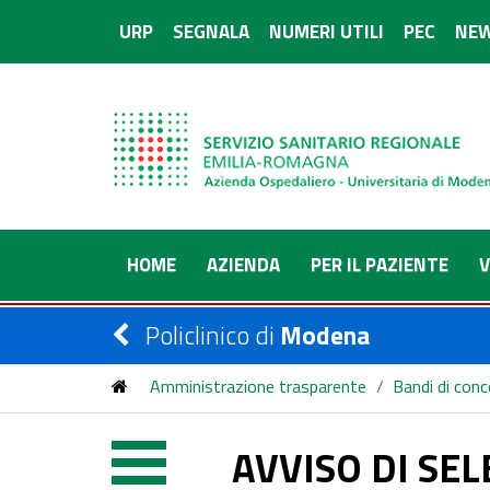
URP
SEGNALA
NUMERI UTILI
PEC
NEW
HOME
AZIENDA
PER IL PAZIENTE
V
Policlinico di
Modena
Amministrazione trasparente
/
Bandi di con
AVVISO DI SELEZIONE TRAMITE PROCEDURA COM
AVVISO DI SE
STRUTTURA COMPLESSA DI GASTROENTEROLO