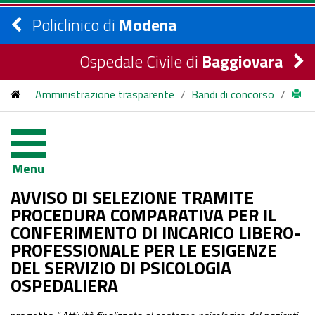
Policlinico di
Modena
Ospedale Civile di
Baggiovara
Amministrazione trasparente
/
Bandi di concorso
/
bandi di concorso
/
2024
/
AVVISO DI SELEZIONE TRAMITE PROCEDURA
Menu
COMPARATIVA PER IL CONFERIMENTO DI INCARICO
AVVISO DI SELEZIONE TRAMITE
LIBERO-PROFESSIONALE PER LE ESIGENZE DEL SERVIZIO
PROCEDURA COMPARATIVA PER IL
CONFERIMENTO DI INCARICO LIBERO-
DI PSICOLOGIA OSPEDALIERA
PROFESSIONALE PER LE ESIGENZE
DEL SERVIZIO DI PSICOLOGIA
OSPEDALIERA