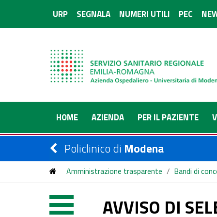
URP
SEGNALA
NUMERI UTILI
PEC
NEW
HOME
AZIENDA
PER IL PAZIENTE
V
Policlinico di
Modena
Amministrazione trasparente
/
Bandi di con
AVVISO DI SELEZIONE TRAMITE PROCEDURA COM
AVVISO DI SE
LA STRUTTURA COMPLESSA DI NEUROCHIRURGI