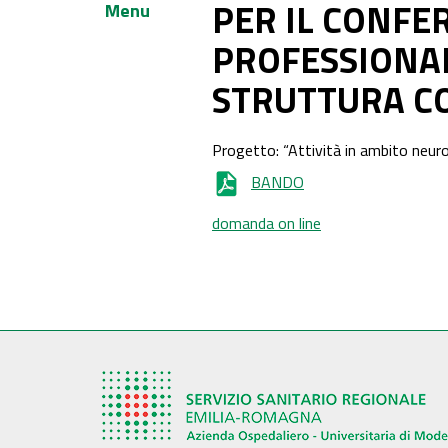
PER IL CONFE
Menu
PROFESSIONAL
STRUTTURA C
Progetto: “Attività in ambito neuroc
BANDO
domanda on line