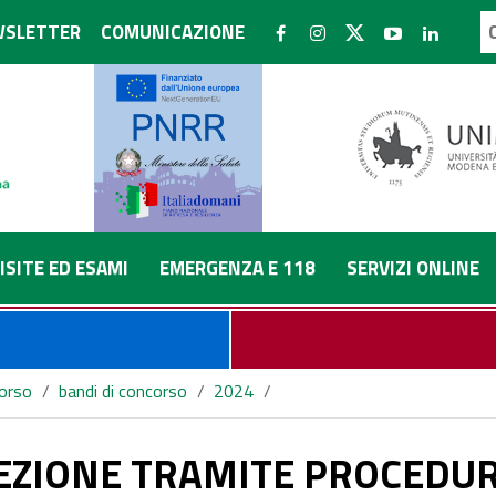
SLETTER
COMUNICAZIONE
ISITE ED ESAMI
EMERGENZA E 118
SERVIZI ONLINE
corso
/
bandi di concorso
/
2024
/
PARATIVA PER IL CONFERIMENTO DI UN INCARICO LIBERO PR
LEZIONE TRAMITE PROCEDU
A