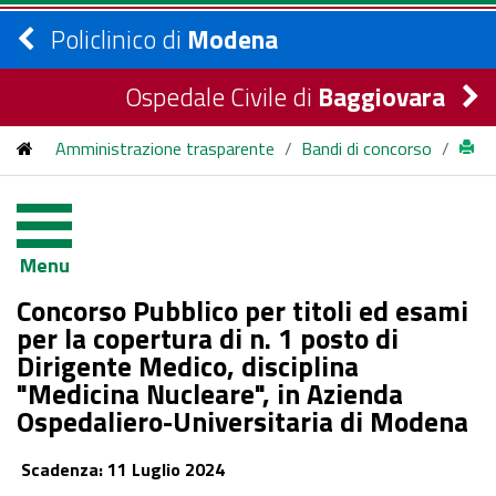
Policlinico di
Modena
Ospedale Civile di
Baggiovara
Amministrazione trasparente
/
Bandi di concorso
/
bandi di concorso
/
2024
/
Concorso Pubblico per titoli ed esami per la copertura di n. 1
Menu
posto di Dirigente Medico, disciplina "Medicina Nucleare", in
Concorso Pubblico per titoli ed esami
Azienda Ospedaliero-Universitaria di Modena
per la copertura di n. 1 posto di
Dirigente Medico, disciplina
"Medicina Nucleare", in Azienda
Ospedaliero-Universitaria di Modena
Scadenza: 11 Luglio 2024