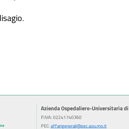
disagio.
Azienda Ospedaliero-Universitaria d
P.IVA: 02241740360
PEC:
affarigenerali@pec.aou.mo.it