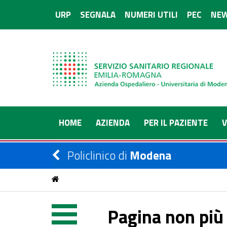
URP
SEGNALA
NUMERI UTILI
PEC
NEW
HOME
AZIENDA
PER IL PAZIENTE
V
Policlinico di
Modena
Pagina non più 