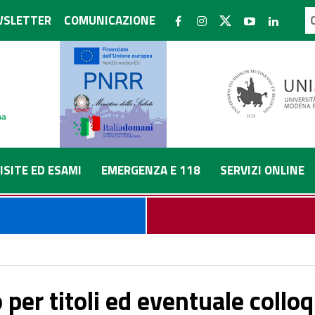
SLETTER
COMUNICAZIONE
ISITE ED ESAMI
EMERGENZA E 118
SERVIZI ONLINE
 il conferimento di incarichi temporanei nel profilo professionale di
per titoli ed eventuale colloqu
sigenze dell’Azienda Ospedaliero-Universitaria.