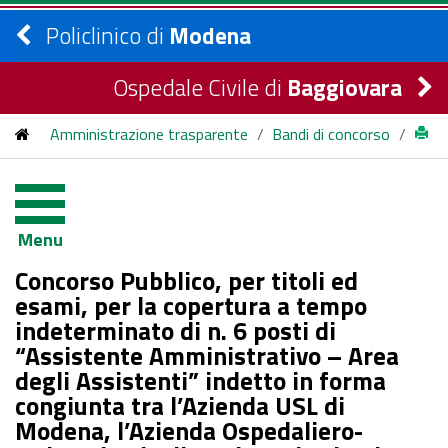
Policlinico di
Modena
Ospedale Civile di
Baggiovara
Amministrazione trasparente
/
Bandi di concorso
/
bandi di concorso
/
2025
/
Concorso Pubblico, per titoli ed esami, per la copertura a
Menu
tempo indeterminato di n. 6 posti di “Assistente
Concorso Pubblico, per titoli ed
Amministrativo – Area degli Assistenti” indetto in forma
esami, per la copertura a tempo
indeterminato di n. 6 posti di
congiunta tra l’Azienda USL di Modena, l’Azienda Ospedaliero-
“Assistente Amministrativo – Area
Universitaria di Modena, l’Azienda USL di Reggio Emilia,
degli Assistenti” indetto in forma
congiunta tra l’Azienda USL di
l’Azienda USL di Parma, l’Azienda Ospedaliero-Universitaria di
Modena, l’Azienda Ospedaliero-