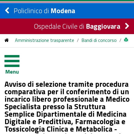
Policlinico di
Modena
Ospedale Civile di
Baggiovara
Amministrazione trasparente
/
Bandi di concorso
/
bandi di concorso
/
2024
/
Avviso di selezione tramite procedura comparativa per il
Menu
conferimento di un incarico libero professionale a Medico
Avviso di selezione tramite procedura
Specialista presso la Struttura Semplice Dipartimentale di
comparativa per il conferimento di un
incarico libero professionale a Medico
Medicina Digitale e Predittiva, Farmacologia e Tossicologia
Specialista presso la Struttura
Clinica e Metabolica - Centro Cefalee e Abuso dei Farmaci -
Semplice Dipartimentale di Medicina
Digitale e Predittiva, Farmacologia e
Laboratorio di Farmacologia Clinica e Farmacogenomica
Tossicologia Clinica e Metabolica -