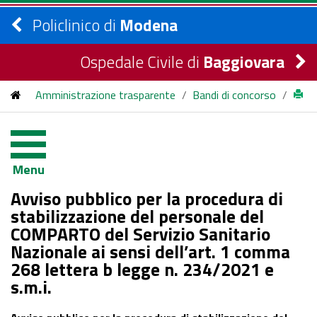
Policlinico di
Modena
Ospedale Civile di
Baggiovara
Amministrazione trasparente
/
Bandi di concorso
/
bandi di concorso
/
2024
/
Avviso pubblico per la procedura di stabilizzazione del
Menu
personale del COMPARTO del Servizio Sanitario Nazionale ai
Avviso pubblico per la procedura di
sensi dell’art. 1 comma 268 lettera b legge n. 234/2021 e
stabilizzazione del personale del
COMPARTO del Servizio Sanitario
s.m.i.
Nazionale ai sensi dell’art. 1 comma
268 lettera b legge n. 234/2021 e
s.m.i.