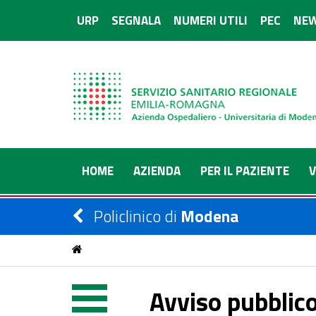
URP
SEGNALA
NUMERI UTILI
PEC
NEW
HOME
AZIENDA
PER IL PAZIENTE
V
Policlinico di
Modena
Avviso pubblico per titoli ed eventuale colloquio per
Avviso pubblico 
Funzionari – per le esigenze dell’Azienda Ospedalier