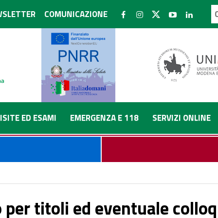
SLETTER
COMUNICAZIONE
ISITE ED ESAMI
EMERGENZA E 118
SERVIZI ONLINE
 il conferimento di incarichi temporanei nel profilo professionale di 
per titoli ed eventuale colloqu
o-Universitaria