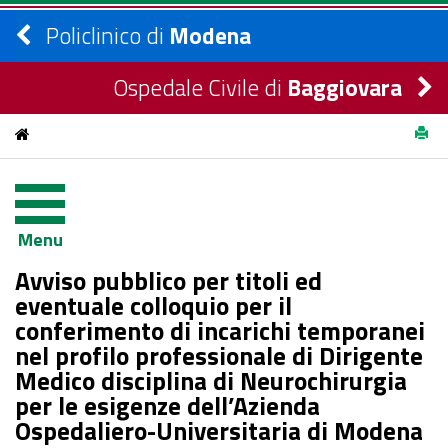
Policlinico di
Modena
Ospedale Civile di
Baggiovara
Avviso pubblico per titoli ed eventuale colloquio per il
conferimento di incarichi temporanei nel profilo professionale
Menu
di Dirigente Medico disciplina di Neurochirurgia per le esigenze
Avviso pubblico per titoli ed
dell’Azienda Ospedaliero-Universitaria di Modena
eventuale colloquio per il
conferimento di incarichi temporanei
nel profilo professionale di Dirigente
Medico disciplina di Neurochirurgia
per le esigenze dell’Azienda
Ospedaliero-Universitaria di Modena