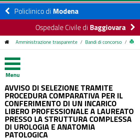
Policlinico di
Modena
Ospedale Civile di
Baggiovara
Amministrazione trasparente
/
Bandi di concorso
/
bandi di concorso
/
2025
/
AVVISO DI SELEZIONE TRAMITE PROCEDURA
Menu
COMPARATIVA PER IL CONFERIMENTO DI UN INCARICO
AVVISO DI SELEZIONE TRAMITE
LIBERO PROFESSIONALE A LAUREATO PRESSO LA
PROCEDURA COMPARATIVA PER IL
CONFERIMENTO DI UN INCARICO
STRUTTURA COMPLESSA DI UROLOGIA E ANATOMIA
LIBERO PROFESSIONALE A LAUREATO
PATOLOGICA
PRESSO LA STRUTTURA COMPLESSA
DI UROLOGIA E ANATOMIA
PATOLOGICA