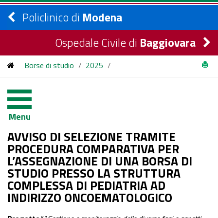
Policlinico di
Modena
Ospedale Civile di
Baggiovara
Borse di studio
/
2025
/
AVVISO DI SELEZIONE TRAMITE PROCEDURA
COMPARATIVA PER L’ASSEGNAZIONE DI UNA BORSA DI
Menu
STUDIO PRESSO LA STRUTTURA COMPLESSA DI
AVVISO DI SELEZIONE TRAMITE
PEDIATRIA AD INDIRIZZO ONCOEMATOLOGICO
PROCEDURA COMPARATIVA PER
L’ASSEGNAZIONE DI UNA BORSA DI
STUDIO PRESSO LA STRUTTURA
COMPLESSA DI PEDIATRIA AD
INDIRIZZO ONCOEMATOLOGICO