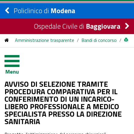
Policlinico di
Modena
Ospedale Civile di
Baggiovara
Amministrazione trasparente
/
Bandi di concorso
/
bandi di concorso
/
2025
/
AVVISO DI SELEZIONE TRAMITE PROCEDURA
Menu
COMPARATIVA PER IL CONFERIMENTO DI UN INCARICO-
AVVISO DI SELEZIONE TRAMITE
LIBERO PROFESSIONALE A MEDICO SPECIALISTA PRESSO
PROCEDURA COMPARATIVA PER IL
CONFERIMENTO DI UN INCARICO-
LA DIREZIONE SANITARIA
LIBERO PROFESSIONALE A MEDICO
SPECIALISTA PRESSO LA DIREZIONE
SANITARIA