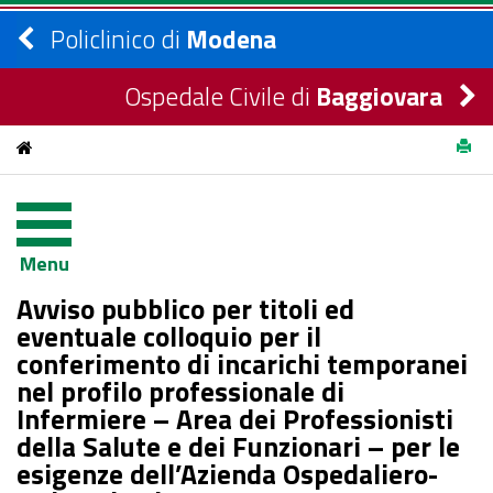
Policlinico di
Modena
Ospedale Civile di
Baggiovara
Avviso pubblico per titoli ed eventuale colloquio per il
conferimento di incarichi temporanei nel profilo professionale
Menu
di Infermiere – Area dei Professionisti della Salute e dei
Avviso pubblico per titoli ed
Funzionari – per le esigenze dell’Azienda Ospedaliero-
eventuale colloquio per il
conferimento di incarichi temporanei
Universitaria
nel profilo professionale di
Infermiere – Area dei Professionisti
della Salute e dei Funzionari – per le
esigenze dell’Azienda Ospedaliero-