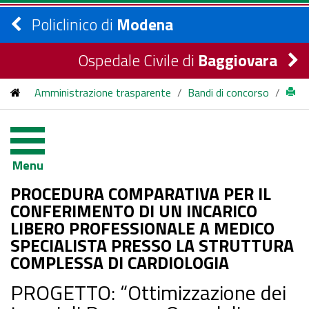
Policlinico di
Modena
Ospedale Civile di
Baggiovara
Amministrazione trasparente
/
Bandi di concorso
/
bandi di concorso
/
2026
/
PROCEDURA COMPARATIVA PER IL CONFERIMENTO DI UN
Menu
INCARICO LIBERO PROFESSIONALE A MEDICO SPECIALISTA
PROCEDURA COMPARATIVA PER IL
PRESSO LA STRUTTURA COMPLESSA DI CARDIOLOGIA
CONFERIMENTO DI UN INCARICO
LIBERO PROFESSIONALE A MEDICO
SPECIALISTA PRESSO LA STRUTTURA
COMPLESSA DI CARDIOLOGIA
PROGETTO: “Ottimizzazione dei