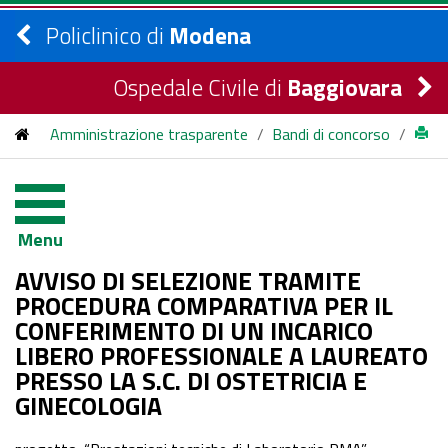
Policlinico di
Modena
Ospedale Civile di
Baggiovara
Amministrazione trasparente
/
Bandi di concorso
/
bandi di concorso
/
2026
/
AVVISO DI SELEZIONE TRAMITE PROCEDURA
Menu
COMPARATIVA PER IL CONFERIMENTO DI UN INCARICO
AVVISO DI SELEZIONE TRAMITE
LIBERO PROFESSIONALE A LAUREATO PRESSO LA S.C. DI
PROCEDURA COMPARATIVA PER IL
CONFERIMENTO DI UN INCARICO
OSTETRICIA E GINECOLOGIA
LIBERO PROFESSIONALE A LAUREATO
PRESSO LA S.C. DI OSTETRICIA E
GINECOLOGIA