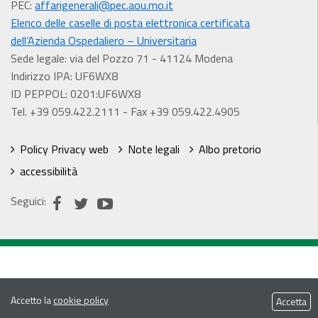
PEC:
affarigenerali@pec.aou.mo.it
Elenco delle caselle di posta elettronica certificata
dell’Azienda Ospedaliero – Universitaria
Sede legale: via del Pozzo 71 - 41124 Modena
Indirizzo IPA: UF6WX8
ID PEPPOL: 0201:UF6WX8
Tel. +39 059.422.2111 - Fax +39 059.422.4905
Policy Privacy web
Note legali
Albo pretorio
accessibilità
Seguici:
Accetto la
cookie policy
Accetta