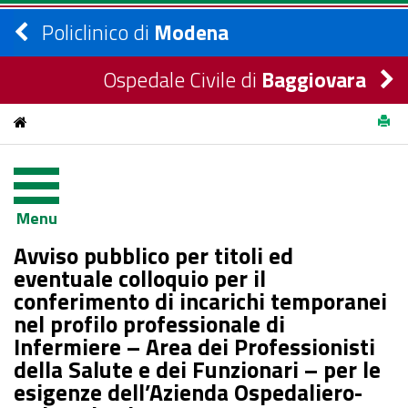
Policlinico di
Modena
Ospedale Civile di
Baggiovara
Avviso pubblico per titoli ed eventuale colloquio per il
conferimento di incarichi temporanei nel profilo professionale
Menu
di Infermiere – Area dei Professionisti della Salute e dei
Avviso pubblico per titoli ed
Funzionari – per le esigenze dell’Azienda Ospedaliero-
eventuale colloquio per il
conferimento di incarichi temporanei
Universitaria.
nel profilo professionale di
Infermiere – Area dei Professionisti
della Salute e dei Funzionari – per le
esigenze dell’Azienda Ospedaliero-