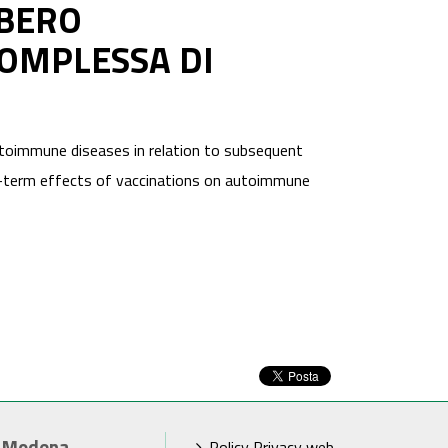
IBERO
OMPLESSA DI
utoimmune diseases in relation to subsequent
ng-term effects of vaccinations on autoimmune
i Modena
Policy Privacy web