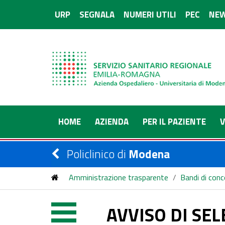
URP
SEGNALA
NUMERI UTILI
PEC
NEW
HOME
AZIENDA
PER IL PAZIENTE
V
Policlinico di
Modena
Amministrazione trasparente
/
Bandi di con
AVVISO DI SELEZIONE TRAMITE PROCEDURA CO
AVVISO DI SE
COMPLESSA DI MICROBIOLOGIA CLINICA