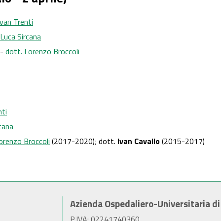
Ivan Trenti
 Luca Sircana
 -
dott. Lorenzo Broccoli
nti
rcana
orenzo Broccoli
(2017-2020); dott.
Ivan Cavallo
(2015-2017)
Azienda Ospedaliero-Universitaria d
P.IVA: 02241740360