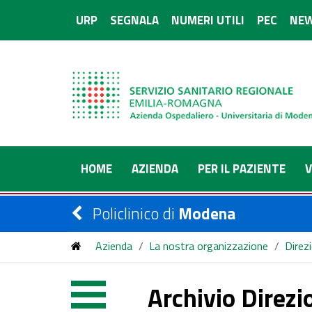
URP
SEGNALA
NUMERI UTILI
PEC
NEW
HOME
AZIENDA
PER IL PAZIENTE
V
Policlinico di
Modena
Azienda
/
La nostra organizzazione
/
Direz
Archivio Direzi