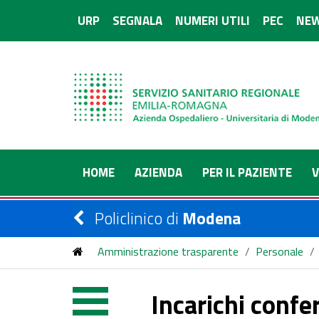
URP
SEGNALA
NUMERI UTILI
PEC
NEW
HOME
AZIENDA
PER IL PAZIENTE
V
Policlinico di
Modena
Amministrazione trasparente
/
Personale
/
Incarichi confer