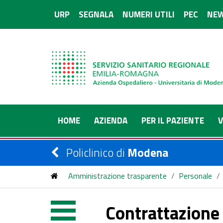
URP
SEGNALA
NUMERI UTILI
PEC
NEW
HOME
AZIENDA
PER IL PAZIENTE
V
Policlinico di
Modena
Amministrazione trasparente
/
Personale
/
Contrattazione 