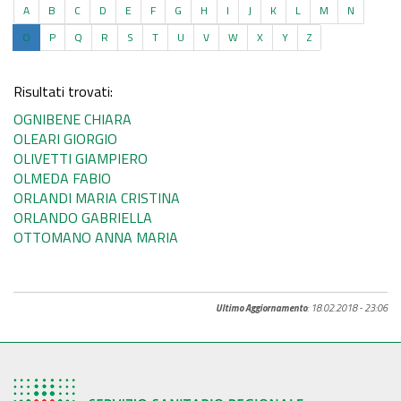
A
B
C
D
E
F
G
H
I
J
K
L
M
N
O
P
Q
R
S
T
U
V
W
X
Y
Z
Risultati trovati:
OGNIBENE CHIARA
OLEARI GIORGIO
OLIVETTI GIAMPIERO
OLMEDA FABIO
ORLANDI MARIA CRISTINA
ORLANDO GABRIELLA
OTTOMANO ANNA MARIA
Ultimo Aggiornamento
: 18.02.2018 - 23:06