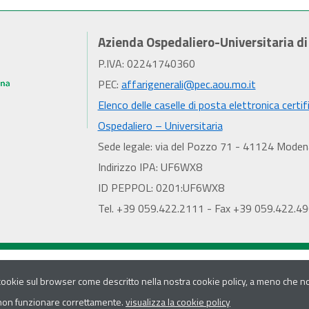
Azienda Ospedaliero-Universitaria d
P.IVA: 02241740360
PEC:
affarigenerali@pec.aou.mo.it
Elenco delle caselle di posta elettronica certif
Ospedaliero – Universitaria
Sede legale: via del Pozzo 71 - 41124 Moden
Indirizzo IPA: UF6WX8
ID PEPPOL: 0201:UF6WX8
Tel. +39 059.422.2111 - Fax +39 059.422.4
 cookie sul browser come descritto nella nostra cookie policy, a meno che non
 non funzionare correttamente.
visualizza la cookie policy