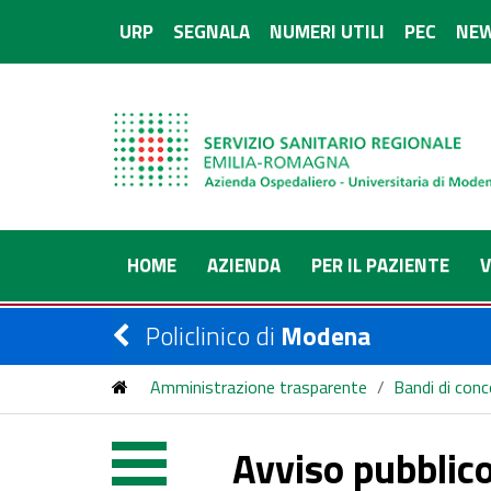
URP
SEGNALA
NUMERI UTILI
PEC
NEW
HOME
AZIENDA
PER IL PAZIENTE
V
Policlinico di
Modena
Amministrazione trasparente
/
Bandi di con
Avviso pubblico per l’assunzione a tempo indetermina
Avviso pubblico
cat. B) ai sensi dell’art. 18 co.2 L. 12/3/1999 n. 6