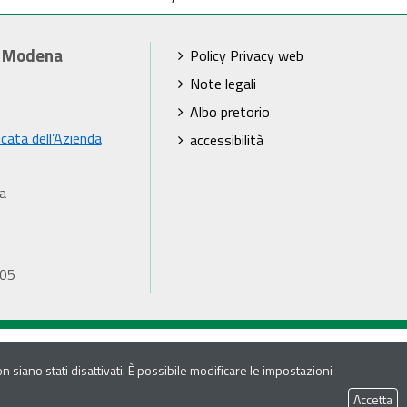
i Modena
Policy Privacy web
Note legali
Albo pretorio
icata dell’Azienda
accessibilità
a
905
 siano stati disattivati. È possibile modificare le impostazioni
Accetta