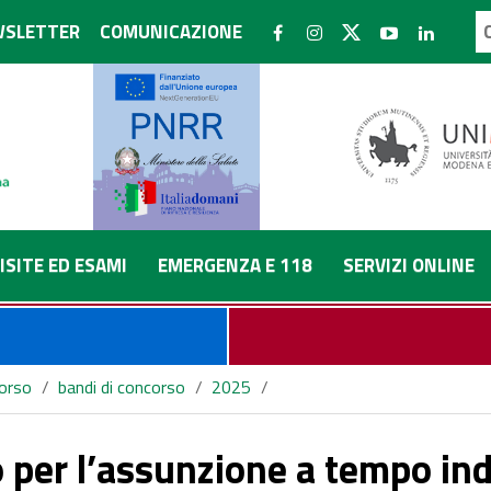
SLETTER
COMUNICAZIONE
ISITE ED ESAMI
EMERGENZA E 118
SERVIZI ONLINE
corso
/
bandi di concorso
/
2025
/
to di n. 10 lavoratori con la qualifica di Operatore Tecnico di Cen
 per l’assunzione a tempo ind
8 in Azienda Ospedaliero-Universitaria di Modena