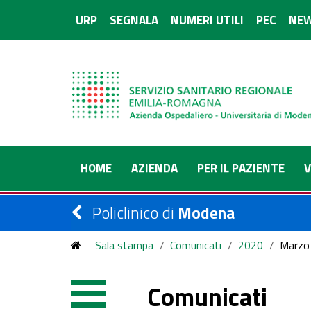
URP
SEGNALA
NUMERI UTILI
PEC
NEW
HOME
AZIENDA
PER IL PAZIENTE
V
Policlinico di
Modena
Sala stampa
/
Comunicati
/
2020
/
Marzo
Comunicati