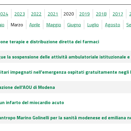
2024
2023
2022
2021
2020
2019
2018
2017
aio
Marzo
Aprile
Maggio
Giugno
Luglio
Agosto
S
ne terapie e distribuzione diretta dei farmaci
ue la sospensione delle attività ambulatoriale istituzionale e 
nitari impegnati nell'emergenza ospitati gratuitamente negli 
uazione dell'AOU di Modena
 un infarto del miocardio acuto
lantropo Marino Golinelli per la sanità modenese ed emiliana n