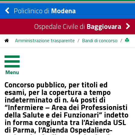
Policlinico di
Modena
Ospedale Civile di
Baggiovara
Amministrazione trasparente
/
Bandi di concorso
/
bandi di concorso
/
2026
/
Concorso pubblico, per titoli ed esami, per la copertura a
Menu
tempo indeterminato di n. 44 posti di “Infermiere – Area dei
Concorso pubblico, per titoli ed
Professionisti della Salute e dei Funzionari” indetto in forma
esami, per la copertura a tempo
indeterminato di n. 44 posti di
congiunta tra l’Azienda USL di Parma, l’Azienda Ospedaliero-
“Infermiere – Area dei Professionisti
Universitaria di Parma, l’Azienda USL di Piacenza, l’Azienda
della Salute e dei Funzionari” indetto
in forma congiunta tra l’Azienda USL
USL di Reggio Emilia, l’Azienda USL di Modena e l’Azienda
di Parma, l’Azienda Ospedaliero-