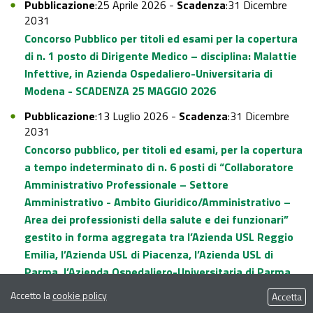
Pubblicazione
:25 Aprile 2026 -
Scadenza
:31 Dicembre
2031
Concorso Pubblico per titoli ed esami per la copertura
di n. 1 posto di Dirigente Medico – disciplina: Malattie
Infettive, in Azienda Ospedaliero-Universitaria di
Modena - SCADENZA 25 MAGGIO 2026
Pubblicazione
:13 Luglio 2026 -
Scadenza
:31 Dicembre
2031
Concorso pubblico, per titoli ed esami, per la copertura
a tempo indeterminato di n. 6 posti di “Collaboratore
Amministrativo Professionale – Settore
Amministrativo - Ambito Giuridico/Amministrativo –
Area dei professionisti della salute e dei funzionari”
gestito in forma aggregata tra l’Azienda USL Reggio
Emilia, l’Azienda USL di Piacenza, l’Azienda USL di
Parma, l’Azienda Ospedaliero-Universitaria di Parma,
l’Azienda USL di Modena e l’Azienda Ospedaliero
Accetto la
cookie policy
Accetta
Universitaria di Modena.